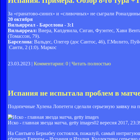
Испания. Примера. Обзор 8-го тура
За «гранатово-синих» и «сливочных» не сыграли Роналдиньо
20 октября
Вильярреал - Барселона - 3:1
Вильярреал:
Виера, Капдевила, Сиган, Фуэнтес, Хави Вента
(Томассон, 79).
Барселона
: Вальдес, Олегер (дос Сантос, 46), Г.Милито, Пу
Санти, 2 (1:0). Маркос
23.03.2023 |
Комментарии: 0
|
Читать полностью
Испания не испытала проблем в матч
Подопечные Хулена Лопетеги сделали серьезную заявку на пр
Иско - главная звезда матча, getty images
02 вересня 2017, 23:3
На Сантьяго Бернабеу состоялся, пожалуй, самый интригующ
сборных Европы – Испания и Италия. Коллективы серьезно о