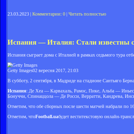
23.03.2023 |
Комментарии: 0
|
Читать полностью
Испания — Италия: Стали известны 
Испания сыграет дома с Италией в рамках седьмого тура отб
Getty Images
02 вересня 2017, 21:03
В субботу, 2 сентября, в Мадриде на стадионе Сантьяго Бер
Испания
: Де Хеа — Карвахаль, Рамос, Пике, Альба — Иньес
Бонуччи, Спинаццола — Де Росси, Верратти, Кандрева, Инс
Отметим, что обе сборных после шести матчей набрали по 16
Отметим, что
Football.ua
будет веститекстовую онлайн-транс