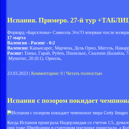
Испания. Примеро. 27-й тур +ТАБЛИ
Форвард «Барселоны» Самюэль Это’О впервые после возвращ
17 марта
Валенсия - Расинг - 0:2
Валенсия:
Каньисарес, Марчена, Дель Орно, Мигель, Наварро
Расинг:
Тоньо, Гарай, Рубен, Пинильос, Скалони (Бальбоа, 7
Мунитис, 20 (0:1). Ориоль,
23.03.2023 |
Комментарии: 0
|
Читать полностью
Испания с позором покидает чемпион
Getty Images
Когда Испания проиграла Нидерландам со счетом 1:5, думало
они тоже Швейцарии в стартовом поединке проиграли, а Куб