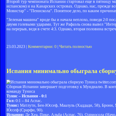
Второй тур чемпионата Испании стартовал еще в пятницу мат
испанском) и на Канарских островах. Однако, нас, прежде в
Мовистар" - "Пенискола". Понятное дело, по каким причина
"Зеленая машина" вроде бы и начала неплохо, поведя 2:0 по
двумя голевыми ударами. Тут же Рафаэль снова вывел "Интер
на перерыв, ведя в счете 4:3. Однако, вторая половина встре
23.03.2023 |
Комментарии: 0
|
Читать полностью
Испания минимально обыграла сборн
twitter.co
Сборная Испании завершает подготовку к Мундиалю. В кон
команду Туниса
Тунис – Испания - 0:1
Гол:
0:1 – 84 Аспас.
Тунис:
Матлути, Бен-Юссеф, Маалуль (Хаддади, 58), Бронн, М
Юссеф (Срарфи, 90).
Испания:
Де Хеа, Пике, Альба (Аспас, 76), Одриосола (Начо, 