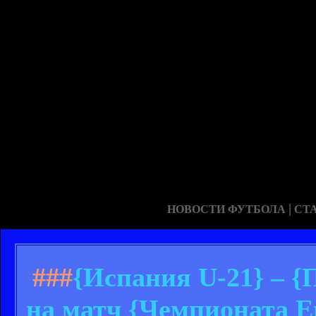
|
НОВОСТИ ФУТБОЛА
СТ
###
{Испания U-21} – {
на матч {Чемпионата Е