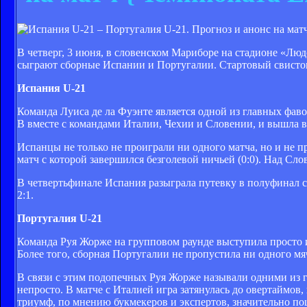
В четверг, 3 июня, в словенском Мариборе на стадионе «Люд
сыграют сборные Испании и Португалии. Стартовый свисток
Испания U-21
Команда Луиса де ла Фуэнте является одной из главных фав
B вместе с командами Италии, Чехии и Словении, и вышла в 
Испанцы не только не проиграли ни одного матча, но и не 
матч с которой завершился безголевой ничьей (0:0). Над Сло
В четвертьфинале Испания разыграла путевку в полуфинал с
2:1.
Португалия U-21
Команда Руя Жорже на групповом раунде выступила просто и
Более того, сборная Португалии не пропустила ни одного мя
В связи с этим подопечных Руя Жорже называли одними из г
непросто. В матче с Италией игра затянулась до овертаймов,
триумф, по мнению букмекеров и экспертов, значительно по