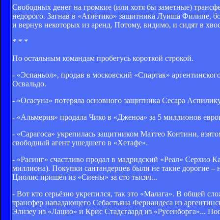
Свободных денег на громкие (или хотя бы заметные) трансфе
недорого. Загнав в «Атлетико» защитника Луиша Филипе, бо
и вернув некоторых из аренд. Потому, видимо, и сидят в хвос
* * *
По остальным командам пробегусь короткой строкой.
- «Эспаньол», продав в московский «Спартак» аргентинског
Освальдо.
- «Осасуна» потеряла основного защитника Сесара Аспилик
- «Альмерия» продала Чико в «Дженоа» за 5 миллионов евр
- «Сарагоса» укрепилась защитником Маттео Контини, взято
свободный агент ушедшего в «Хетафе».
- «Расинг» счастливо продал в мадридский «Реал» Серхио Ка
миллиона). Покупки сантандерцев были не такие дорогие –
Циолис пришёл из «Сиены» за сто тысяч...
- Вот кто серьёзно укрепился, так это «Малага». В общей 
трансфер нападающего Себастьяна Фернандеса из аргентинск
Элизеу из «Лацио» и Крис Стадсгаард из «Русенборга»... Пос