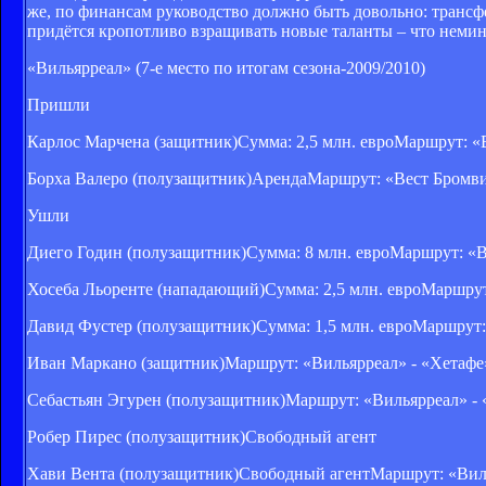
же, по финансам руководство должно быть довольно: трансфер
придётся кропотливо взращивать новые таланты – что немин
«Вильярреал» (7-е место по итогам сезона-2009/2010)
Пришли
Карлос Марчена (защитник)Сумма: 2,5 млн. евроМаршрут: «
Борха Валеро (полузащитник)АрендаМаршрут: «Вест Бромви
Ушли
Диего Годин (полузащитник)Сумма: 8 млн. евроМаршрут: «В
Хосеба Льоренте (нападающий)Сумма: 2,5 млн. евроМаршрут
Давид Фустер (полузащитник)Сумма: 1,5 млн. евроМаршрут:
Иван Маркано (защитник)Маршрут: «Вильярреал» - «Хетафе
Себастьян Эгурен (полузащитник)Маршрут: «Вильярреал» -
Робер Пирес (полузащитник)Свободный агент
Хави Вента (полузащитник)Свободный агентМаршрут: «Виль