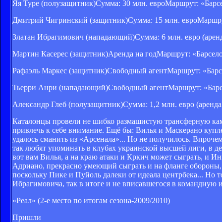
Яя Туре (полузащитник)Сумма: 30 млн. евроМаршрут: «Барс
Дмитрий Чигринский (защитник)Сумма: 15 млн. евроМаршру
Златан Ибрагимович (нападающий)Сумма: 6 млн. евро (арен
Мартин Касерес (защитник)Аренда на годМаршрут: «Барсело
Рафаэль Маркес (защитник)Свободный агентМаршрут: «Барс
Тьерри Анри (нападающий)Свободный агентМаршрут: «Барс
Александр Глеб (полузащитник)Сумма: 1,2 млн. евро (аренд
Каталонцы провели не шибко размашистую трансферную камп
привлечь к себе внимание. Ещё бы: Вилья и Маскерано купл
удалось сманить из «Арсенала»... Но не получилось. Впроче
так любят упоминать в клубах украинской высшей лиги, в 
вот вам Вилья, а на краю атаки и Кркич может сыграть, и И
Адриано, прекрасно умеющий сыграть и на фланге обороны, 
поскольку Пике и Пуйоль далеки от идеала центрбека... Но то
Ибрагимовича, так в итоге и не вписавшегося в командную и
«Реал» (2-е место по итогам сезона-2009/2010)
Пришли