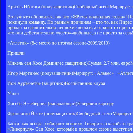
Ариэль Ибагаса (полузащитник)Свободный агентМаршрут: 
Вот уж кто обновился, так это «Жёлтая подводная лодка»! Не
покинули команду. По разным причинам – кто-то, как Пирес и
продан за сравнительно неплохие деньги, а от кого-то прос
что они действительно «често»-любивые, а не просто за сер
«Атлетик» (8-е место по итогам сезона-2009/2010)
Пришли
Микель сан Хосе Домингес (защитник)Сумма: 2,7 млн. евро
Игор Мартинес (полузащитник)Маршрут: «Алавес» - «Атлет
Йон Ауртенетче (защитник)Воспитанник клуба
Ушли
Хосеба Этчеберриа (нападающий)Завершил карьеру
Франсиско Йесте (полузащитник)Свободный агентМаршрут: 
Баски, как всегда, собирают «своих». Говорить о какой-то 
«Ливерпуля» Сан Хосе, который в прошлом сезоне выступал з