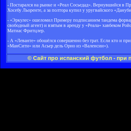
- Постарался на рынке и «Реал Сосьедад». Вернувшийся в П
Хосебу Льоренте, а за полтора купил у уругвайского «Дану
- «Эркулес» ошеломил Примеру подписанием тандема форвард
свободный агент) и взятым в аренду у «Реала» хавбеком Ро
Матиас Фритцлер.
- А «Леванте» обошёлся совершенно без трат. Если кто и пр
«МанСити» или Асьер дель Орно из «Валенсии»).
© Сайт про испанский футбол - при