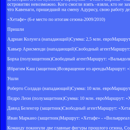
островитян невозможно. Кого смогли взять –взяли, кто не з
что Кавенаги, пришедший на смену Адурису, свою работу де
«Хетафе» (6-е место по итогам сезона-2009/2010)
Пришли
Адриан Колунга (нападающий)Сумма: 2,5 млн. евроМаршрут:
Хавьер Арисменди (нападающий)Свободный агентМаршрут: 
Борха (полузащитник)Свободный агентМаршрут: «Вальядоли
Ибрагим Каш (защитник)Возвращение из арендыМаршрут: «
Ушли
Роберто Солдадо (нападающий)Сумма: 10 млн. евроМаршрут:
Педро Леон (полузащитник)Сумма: 10 млн. евроМаршрут: «Х
Давид Беленгер (защитник)Свободный агентМаршрут: «Хета
Иван Маркано (защитник)Маршрут: «Хетафе» - «Вильярреал
Команду покинули две главные фигуры прошлого сезона, Со