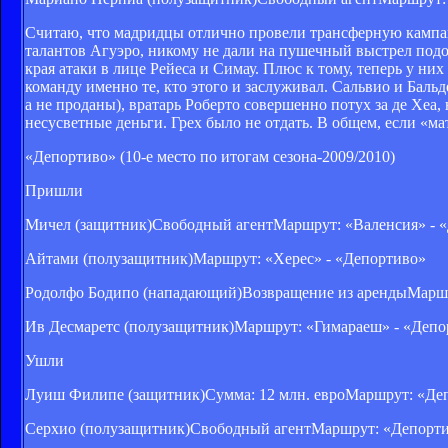
Считаю, что мадридцы отлично провели трансферную кампан
талантов Агуэро, никому не дали на пушечный выстрел подой
края атаки в лице Рейеса и Симау. Плюс к тому, теперь у ни
команду именно те, кто этого и заслуживал. Сальвио и Бальде
а не проданы), вратарь Роберто совершенно потух за де Хе
несусветные деньги. Грех было не отдать. В общем, если «ма
«Депортиво» (10-е место по итогам сезона-2009/2010)
Пришли
Мичел (защитник)Свободный агентМаршрут: «Валенсия» - 
Айтами (полузащитник)Маршрут: «Херес» - «Депортиво»
Родолфо Бодипо (нападающий)Возвращение из арендыМаршр
Ив Десмаретс (полузащитник)Маршрут: «Гимараеш» - «Депо
Ушли
Луиш Филипе (защитник)Сумма: 12 млн. евроМаршрут: «Деп
Серхио (полузащитник)Свободный агентМаршрут: «Депорти