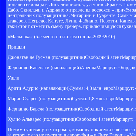
попали севильцы в Лигу чемпионов, уступив «Браге». Помоч
Дабо. Скиллачи и Адриано отправлены восвояси – причём з
центральных полузащитника, Чигарини и Гуаренте. Самым же
атакёров. Негредо, Кануте, Луиш Фабиано, Перотти, Капель,
таки стоит отметить смену тренера, приключившуюся букваль
«Мальорка» (5-е место по итогам сезона-2009/2010)
Пришли
Джонатан де Гусман (полузащитник)Свободный агентМаршр
Фернандо Кавенаги (нападающий)АрендаМаршрут: «Бордо» 
Ушли
Аритц Адурис (нападающий)Сумма: 4,3 млн. евроМаршрут: 
Марио Суарес (полузащитник)Сумма: 1,8 млн. евроМаршрут:
Фернандо Варела (полузащитник)Свободный агентМаршрут:
Хулио Альварес (полузащитник)Свободный агентМаршрут: 
Помимо упомянутых игроков, команду покинули ещё с десят
за которых его не пустили в еврокубки – в Лиге Европы «М