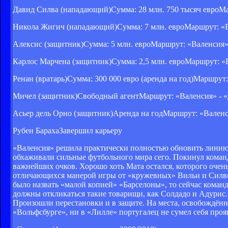
Давид Силва (нападающий)Сумма: 28 млн. 750 тысяч евроМ
Никола Жигич (нападающий)Сумма: 7 млн. евроМаршрут: «
Алексис (защитник)Сумма: 5 млн. евроМаршрут: «Валенсия»
Карлос Марчена (защитник)Сумма: 2,5 млн. евроМаршрут: «
Ренан (вратарь)Сумма: 300 000 евро (аренда на год)Маршрут
Мичел (защитник)Свободный агентМаршрут: «Валенсия» - 
Асьер дель Орно (защитник)Аренда на годМаршрут: «Валенс
Рубен БарахаЗавершил карьеру
«Валенсия» решила практически полностью обновить линию 
обхаживали сильные футбольного мира сего. Покинул коман
важнейших очков. Хорошо хоть Мата остался, которого очен
отличающихся манерой игры от «кружевных» Вильи и Силвы
было назвать «малой копией» «Барселоны», то сейчас команд
должны откликаться такие товарищи, как Солдадо и Адурис. 
Произошли перестановки и в защите. На места, освобождённ
«Вольфсбурге», ни в «Лилле» португалец не сумел себя прояв