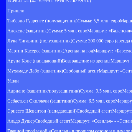
«Севилья» (4-е место в сезоне-2009/2010)
Пришли
Тиберио Гуаренте (полузащитник)Сумма: 5,5 млн. евроМаршр
Алексис (защитник)Сумма: 5 млн. евроМаршрут: «Валенсия»
Лука Чигарини (полузащитник)Сумма: 300 000 евро (аренда
Мартин Касерес (защитник)Аренда на годМаршрут: «Барсело
Аруна Коне (нападающий)Возвращение из арендыМаршрут: 
Мухамаду Дабо (защитник)Свободный агентМаршрут: «Сент
Ушли
Адриано (защитник/полузащитник)Сумма: 9,5 млн. евроМарш
Себастьен Скиллачи (защитник)Сумма: 6,5 млн. евроМаршру
Эрнесто Шевантон (нападающий)Свободный агентМаршрут: 
Альдо ДушерСвободный агентМаршрут: «Севилья» - «Эспан
Главной проблемой «Севильи» в прошлом сезоне и в начале 