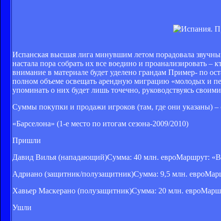
Испанская высшая лига минувшим летом порадовала звучны
настала пора собрать их все воедино и проанализировать – к
внимание в материале будет уделено грандам Пример- по ос
полном объеме освещать арендную миграцию «молодых и пе
упоминать о них будет лишь точечно, руководствуясь своим
Суммы покупки и продажи игроков (там, где они указаны) – с
«Барселона» (1-е место по итогам сезона-2009/2010)
Пришли
Давид Вилья (нападающий)Сумма: 40 млн. евроМаршрут: «Ва
Адриано (защитник/полузащитник)Сумма: 9,5 млн. евроМарш
Хавьер Маскерано (полузащитник)Сумма: 20 млн. евроМаршр
Ушли