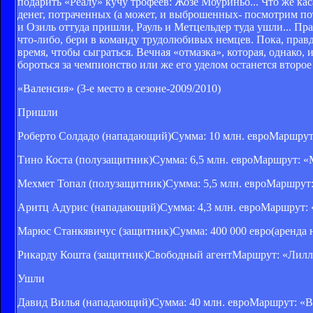
подарить «Реалу» кучу трофеев: Жозе Моуриньо... Что же ка
денег, потраченных (а может, и выброшенных- посмотрим по
и Озиль оттуда пришли, Рауль и Метцельдер туда ушли... Пр
что-либо, бери в команду трудолюбивых немцев. Пока, правд
время, чтобы сыграться. Вечная «отмазка», которая, однако, 
бороться за чемпионство или же его уделом останется второе
«Валенсия» (3-е место в сезоне-2009/2010)
Пришли
Роберто Солдадо (нападающий)Сумма: 10 млн. евроМаршрут:
Тино Коста (полузащитник)Сумма: 6,5 млн. евроМаршрут: «
Мехмет Топал (полузащитник)Сумма: 5,5 млн. евроМаршрут:
Аритц Адурис (нападающий)Сумма: 4,3 млн. евроМаршрут: 
Марюс Станкявичус (защитник)Сумма: 400 000 евро(аренда 
Рикарду Кошта (защитник)Свободный агентМаршрут: «Лилль
Ушли
Давид Вилья (нападающий)Сумма: 40 млн. евроМаршрут: «Ва