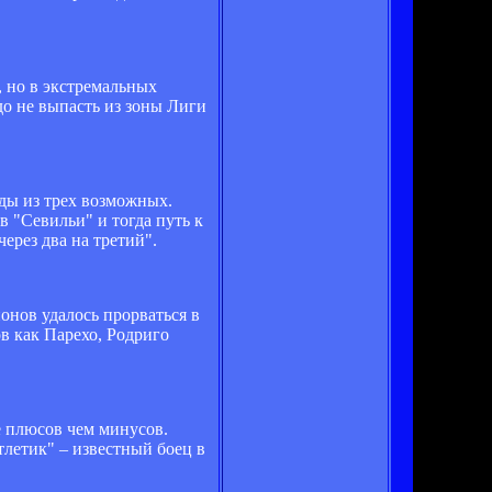
, но в экстремальных
о не выпасть из зоны Лиги
еды из трех возможных.
 "Севильи" и тогда путь к
ерез два на третий".
онов удалось прорваться в
в как Парехо, Родриго
е плюсов чем минусов.
летик" – известный боец ​​в