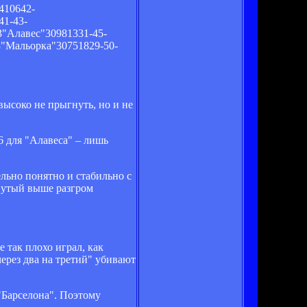
410642-
41-43-
3"Алавес"30981331-45-
8"Мальорка"30751829-50-
высоко не прыгнуть, но и не
6 для "Алавеса" – лишь
ельно понятно и стабильно с
нутый выше разгром
е так плохо играл, как
ерез два на третий" убивают
 "Барселона". Поэтому