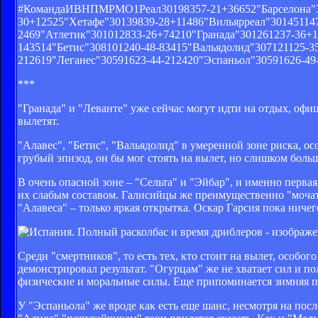
#КомандаИВНПМРМО1Реал30198357-21+36652"Барселона"30
30+12525"Хетафе"30139839-28+11486"Вильярреал"301451147
2469"Атлетик"301012833-26+74210"Гранада"301261237-36+1
143514"Бетис"308101240-48-83415"Вальядолид"307121125-3
212619"Леганес"30591623-44-212420"Эспаньол"30591626-49
***
"Гранада" и "Леванте" уже сейчас могут идти на отдых, офи
вылетят.
"Алавес", "Бетис", "Вальядолид" в умеренной зоне риска, ос
грубый эпизод, он бы мог стоять на вылет, но слишком боль
В очень опасной зоне – "Сельта" и "Эйбар", и именно перва
их слабым составом. Галисийцы же преимущественно "мочат
"Алавеса" – только яркая открытка. Оскар Гарсия пока ничег
Среди "смертников", то есть тех, кто стоит на вылет, особог
демонстрировал результат. "Огурцам" же не хватает сил и п
физические и моральные силы. Еще припоминается зимняя п
У "Эспаньола" же вроде как есть еще шанс, несмотря на пос