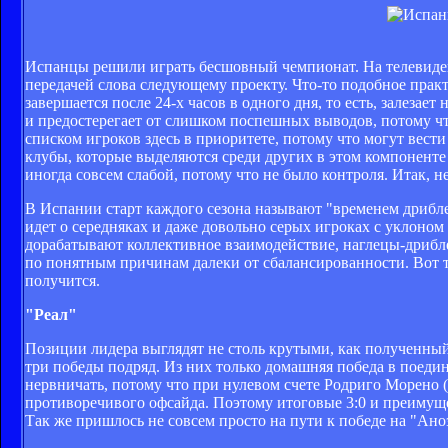
Испанцы решили играть бесшовный чемпионат. На телевидении
передачей слова следующему проекту. Что-то подобное прак
завершается после 24-х часов в одного дня, то есть, залезае
и предостерегает от слишком поспешных выводов, потому ч
списком игроков здесь в приоритете, потому что могут вест
клубы, которые выделяются среди других в этом компоненте
иногда совсем слабой, потому что не было контроля. Итак, 
В Испании старт каждого сезона называют "временем дриблеро
идет о середняках и даже довольно серых игроках с уклоно
дорабатывают коллективное взаимодействие, наглецы-дриблеры
по понятным причинам далеки от сбалансированности. Вот 
получится.
"Реал"
Позиции лидера выглядят не столь крутыми, как полученный
три победы подряд. Из них только домашняя победа в поед
нервничать, потому что при нулевом счете Родриго Морено (
противоречивого офсайда. Поэтому итоговые 3:0 и преимуще
Так же пришлось не совсем просто на пути к победе на "Ано