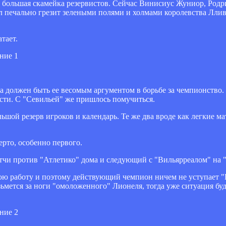
и большая скамейка резервистов. Сейчас Винисиус Жуниор, Род
л печально грезит зелеными полями и холмами королевства Ллив
тает.
а должен быть ее весомым аргументом в борьбе за чемпионство.
сти. С "Севильей" же пришлось помучиться.
ьшой резерв игроков и календарь. Те же два вроде как легкие ма
рто, особенно первого.
чи против "Атлетико" дома и следующий с "Вильярреалом" на "
ю работу и поэтому действующий чемпион ничем не уступает "Р
зьмется за ноги "омоложенного" Лионеля, тогда уже ситуация буд