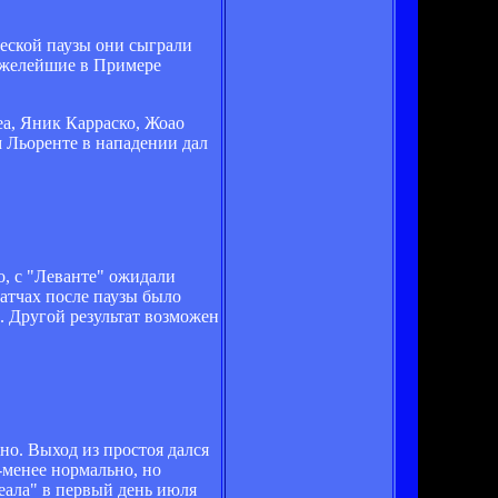
ческой паузы они сыграли
тяжелейшие в Примере
еа, Яник Карраско, Жоао
м Льоренте в нападении дал
, с "Леванте" ожидали
матчах после паузы было
4. Другой результат возможен
но. Выход из простоя дался
е-менее нормально, но
еала" в первый день июля