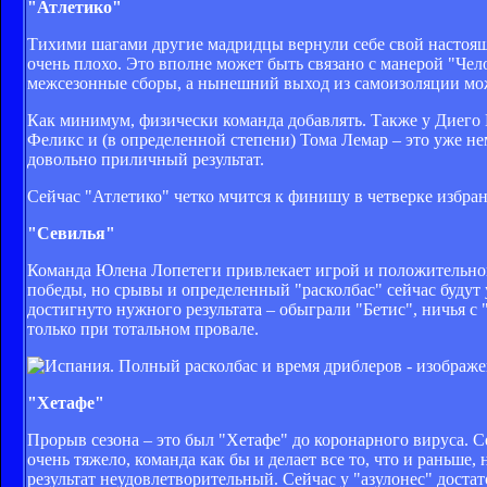
"Атлетико"
Тихими шагами другие мадридцы вернули себе свой настоящи
очень плохо. Это вполне может быть связано с манерой "Че
межсезонные сборы, а нынешний выход из самоизоляции мож
Как минимум, физически команда добавлять. Также у Диего 
Феликс и (в определенной степени) Тома Лемар – это уже н
довольно приличный результат.
Сейчас "Атлетико" четко мчится к финишу в четверке избра
"Севилья"
Команда Юлена Лопетеги привлекает игрой и положительной
победы, но срывы и определенный "расколбас" сейчас будут 
достигнуто нужного результата – обыграли "Бетис", ничья с 
только при тотальном провале.
"Хетафе"
Прорыв сезона – это был "Хетафе" до коронарного вируса. С
очень тяжело, команда как бы и делает все то, что и раньше,
результат неудовлетворительный. Сейчас у "азулонес" доста