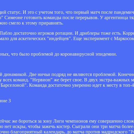
й статус. И это с учетом того, что первый матч после пандеми
ло" Симеоне готовить команды после перерывов. У аргентинца 
но смело к этому приравнять.
Пабло достаточно игроков ротации. И дриблеры тоже есть. Корр
емало для аскетических "индейцев". Еще эксперимент с Маркосо
нных, что было проблемой до коронавирусной эпидемии.
 динамикой. Две ничьи подряд не являются проблемой. Конечно
у всех команд. "Нервион" же берет свое. В двух экстра-важных 
"Барселоной". Команда достаточно уверенно идет к месту в топ-
ейчас же бороться за зону Лиги чемпионов ему совершенно слож
 но нет искры, чтобы зажечь костер. Сыграли они три матча боле
точно благоприятный календарь, до матча против мадридского "Р