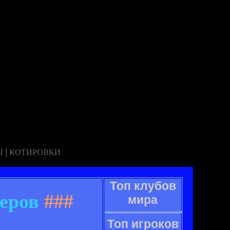
|
Ы
КОТИРОВКИ
Топ клубов
еров
###
мира
Топ игроков