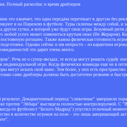
 это означает, что одна передача перетекает в другую без рекл
тикуют и на Пиренеях в футболе. Туры склеены между собой, и 
т на другие сутки, в которой уже будут свои игры. Безумный ритм
то любой успех может измениться крутым пике (Не Жераром). К
и постоянную ротацию. Также важна физическая готовность игро
 подготовки. Однако сейчас и им непросто – из карантина игро
неожиданностей это дарит очень много.
в". Речь не о супер-звездах, те всегда могут решить судьбу эп
м к индивидуальной игре. Когда физически команды еще не в оп
 могут искать свой шанс. Тем более, у них есть пространство р
только сами дриблеры должны быть достаточно резкими и быстр
 результат. Докарантинный период "сливочные" завершили пора
инке против "Эйбара" выглядела полностью контролируемой. С 
когда-то футболист "Белого Мадрид") упустил отличный момент, 
ство в количестве игроков на поле – это лишь завершающий акт
эте".