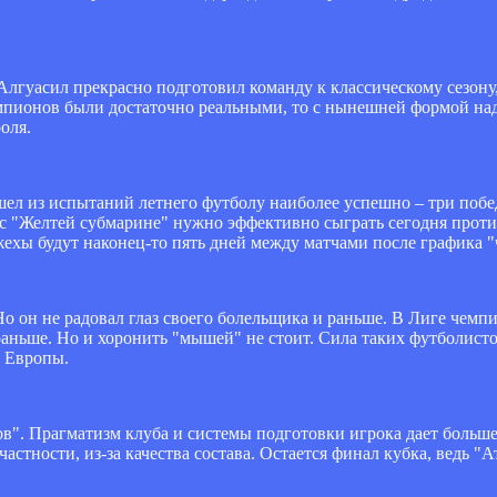
Алгуасил прекрасно подготовил команду к классическому сезону
емпионов были достаточно реальными, то с нынешней формой над
оля.
ышел из испытаний летнего футболу наиболее успешно – три поб
ас "Желтей субмарине" нужно эффективно сыграть сегодня против
жехы будут наконец-то пять дней между матчами после графика "ч
о он не радовал глаз своего болельщика и раньше. В Лиге чемпи
раньше. Но и хоронить "мышей" не стоит. Сила таких футболисто
и Европы.
ов". Прагматизм клуба и системы подготовки игрока дает больш
тности, из-за качества состава. Остается финал кубка, ведь "Ат