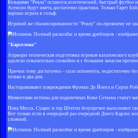
Козырями "Реала" остаются атлетический, быстрый футбол 
Асенсио будут иметь достаточно практики. Только Гарет Бэй
хорошо играть в гольф.
Игровой же сбалансированности "Реалу" по-прежнему не хва
"Барселона"
Априори техническая подготовка игроков каталонского клуб
одолели показательно спокойно и с большим запасом прочно
Причин тому достаточно – сила оппонента, недостаточно бол
только в два дня.
Настораживают повреждения Фрэнки Де Йонга и Серхи Робе
Моментами истины для подопечных Кике Сетьена станут мат
Пока Месси, Суарес и тер Штеген безупречно выполняют сво
Вот только если в очередной раз очередной Диего Карлос во
сложной.