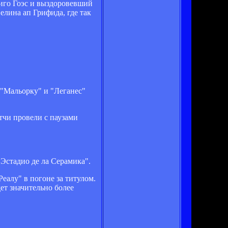
риго Гоэс и выздоровевший
елина ап Грифида, где так
 "Мальорку" и "Леганес"
тчи провели с паузами
Эстадио де ла Серамика".
еалу" в погоне за титулом.
ет значительно более