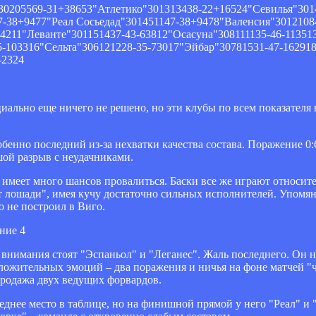
205569-31+38653"Атлетико"301313438-22+16524"Севилья"301
-38+9477"Реал Сосьедад"301451147-38+9478"Валенсия"3012108
4211"Леванте"301151437-43-63812"Осасуна"308111135-46-11351
5-103316"Сельта"306121228-35-73017"Эйбар"30781531-47-16291
-2324
циально еще ничего не решено, но эти клубы по всем показателя 
обенно последний из-за нехватки качества состава. Поражение 0:
шой разрыв с неудачниками.
я имеет много шансов провалиться. Баски все же играют относит
 лошади", имея кучу достаточно сильных исполнителей. Упомя
о не построил в Виго.
о внимания стоят "Эспаньол" и "Леганес". Жаль последнего. Он н
оложительных эмоций – два поражения и ничья на фоне матчей "ч
родажа двух ведущих форвардов.
леднее место в таблице, но на финишной прямой у него "Реал" и