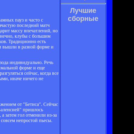
Лучшие
сборные
амных пауз и часто с
зачастую последний матч
 дарит массу впечатлений, но
онечно, клубы с большим
ков. Традиционно есть
ки вышли в разной форме и
изода индивидуально. Речь
тимальной форме и еще
азгуляться сейчас, когда все
ыми, иначе ничего не
жением от "Бетиса". Сейчас
"Валенсией" пришлось
а затем гол отменили из-за
 совсем непростой пьесы.