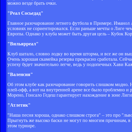
можно везде брать очки.
"Реал Сосьедад"
Главное разочарование летнего футбола в Примере. Иманол 
условиях не сориентировался. Если раньше мечты о Лиге ч
Европы. Однако у клуба может быть другая цель – Кубок Кор
"Вильярреал"
Клуб шатало, словно лодку во время шторма, и все же он в
Очень хорошая скамейка резерва прекрасно сработала. Сейч
успеху будет значительно легче, ведь у подопечных Хави Ка
"Валенсия"
Об этом клубе как разочарование говорить слишком модно. Н
плей-офф, а вот на внутренней арене все было проблемно и 
Морено, Гонсало Гедеш гарантирует нахождение в зоне Лиг
"Атлетик"
"Наша песня хороша, однако слишком строга" – это про "льв
Прыгнуть же высоко баски не могут по многим причинам, в час
этом турнире.