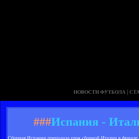
|
НОВОСТИ ФУТБОЛА
СТ
###
Испания - Итал
Сборная Испании преподала урок сборной Италии в финале Е