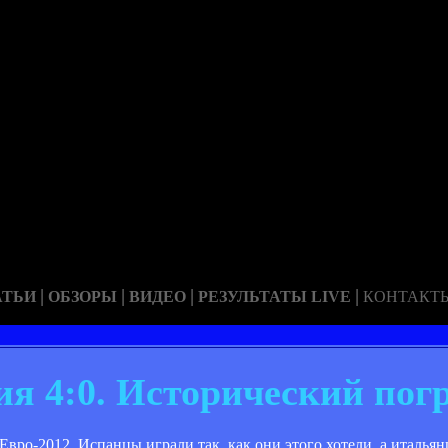
|
|
|
|
АТЬИ
ОБЗОРЫ
ВИДЕО
РЕЗУЛЬТАТЫ LIVE
КОНТАКТ
ия 4:0. Исторический пог
вро-2012. Испанцы играли так, как они этого хотели, а итальян