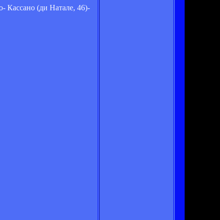
- Кассано (ди Натале, 46)-