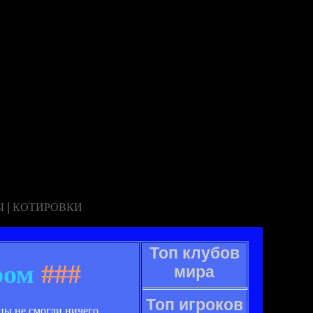
|
Ы
КОТИРОВКИ
Топ клубов
ром
###
мира
Топ игроков
цы не смогли ничего