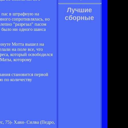
Лучшие
й пас в штрафную на
сборные
много сопротивлялась, но
лепно "разрезал" пасом
е было ни одного шанса
минуте Мотта вышел на
лали на поле все, что
реса, который освободился
а Маты, которому
пания становится первой
ию по количеству
с, 75)- Хави- Силва (Педро,