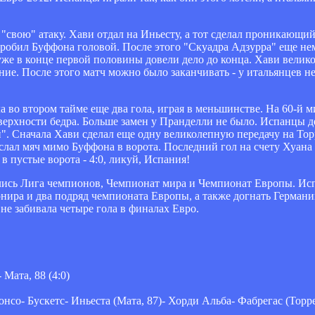
"свою" атаку. Хави отдал на Иньесту, а тот сделал проникающи
пробил Буффона головой. После этого "Скуадра Адзурра" еще не
уже в конце первой половины довели дело до конца. Хави велико
ие. После этого матч можно было заканчивать - у итальянцев н
во втором тайме еще два гола, играя в меньшинстве. На 60-й 
ерхности бедра. Больше замен у Пранделли не было. Испанцы де
". Сначала Хави сделал еще одну великолепную передачу на Тор
ослал мяч мимо Буффона в ворота. Последний гол на счету Хуан
в пустые ворота - 4:0, ликуй, Испания!
ились Лига чемпионов, Чемпионат мира и Чемпионат Европы. Ис
рнира и два подряд чемпионата Европы, а также догнать Герман
не забивала четыре гола в финалах Евро.
 Мата, 88 (4:0)
со- Бускетс- Иньеста (Мата, 87)- Хорди Альба- Фабрегас (Торре