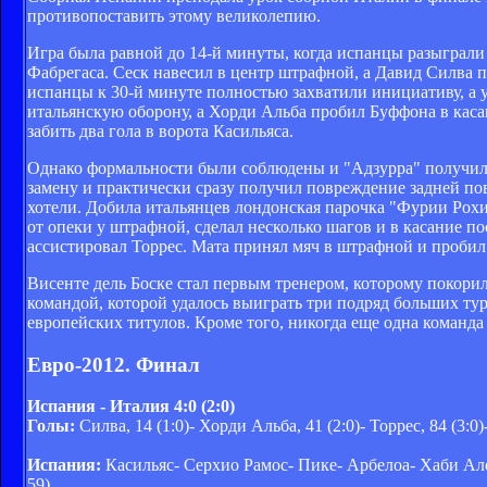
противопоставить этому великолепию.
Игра была равной до 14-й минуты, когда испанцы разыграли 
Фабрегаса. Сеск навесил в центр штрафной, а Давид Силва 
испанцы к 30-й минуте полностью захватили инициативу, а 
итальянскую оборону, а Хорди Альба пробил Буффона в касан
забить два гола в ворота Касильяса.
Однако формальности были соблюдены и "Адзурра" получила 
замену и практически сразу получил повреждение задней пов
хотели. Добила итальянцев лондонская парочка "Фурии Рохи
от опеки у штрафной, сделал несколько шагов и в касание п
ассистировал Торрес. Мата принял мяч в штрафной и пробил 
Висенте дель Боске стал первым тренером, которому покор
командой, которой удалось выиграть три подряд больших ту
европейских титулов. Кроме того, никогда еще одна команда 
Евро-2012. Финал
Испания - Италия 4:0 (2:0)
Голы:
Силва, 14 (1:0)- Хорди Альба, 41 (2:0)- Торрес, 84 (3:0)-
Испания:
Касильяс- Серхио Рамос- Пике- Арбелоа- Хаби Алон
59)